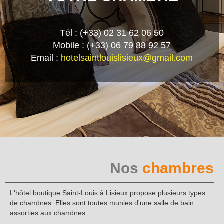
Tél : (+33) 02 31 62 06 50
Mobile : (+33) 06 79 88 92 57
Email :
hotelsaintlouislisieux@gmail.com
Nos
chambres
L'hôtel boutique Saint-Louis à Lisieux propose plusieurs types
de chambres. Elles sont toutes munies d'une salle de bain
assorties aux chambres.